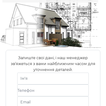
Стандартний ухил даху
22°
Штук на європіддоні
240 шт
Залиште свої дані, і наш менеджер
зв’яжеться з вами найближчим часом для
уточнення деталей.