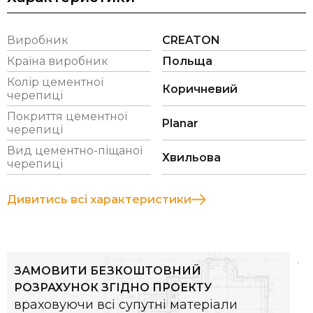
для покрівлі будинків із сучасною або класичною
архітектурою.
Виробник
CREATON
Країна виробник
Польща
Колір цементної
Коричневий
Розміри (прибл.)
334 x 420 мм
черепиці
Покриття цементної
Planar
Ширина покриття (прибл.)
300 мм
черепиці
Вид цементно-піщаної
Відстань між латами (прибл.)
310 - 345 мм
Хвильова
черепиці
Витрати черепиці на м2
9.7 – 10.7 шт/
Дивитись всі характеристики
(прибл.)
м²
Вага черепиці (прибл.)
4,8 кг/шт
Вага на м² (прибл.)
47.9 кг/м²
ЗАМОВИТИ БЕЗКОШТОВНИЙ
РОЗРАХУНОК ЗГІДНО ПРОЕКТУ
Вага піддону (прибл.)
1152 кг
враховуючи всі супутні матеріали