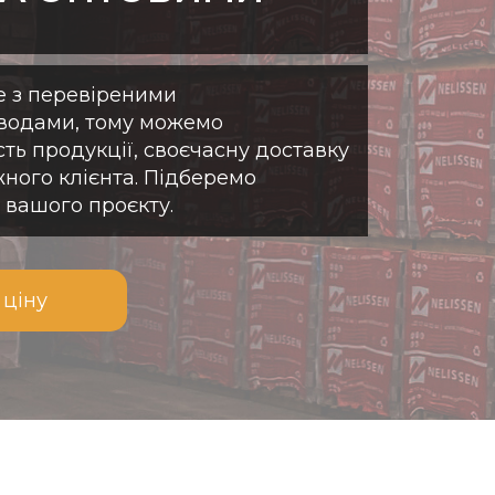
оків різної щільності
о, надаємо кваліфіковану
ючи Вам обрати найкраще
 безперебійний процес
 з перевіреними
аводами, тому можемо
сть продукції, своєчасну доставку
жного клієнта. Підберемо
та надійний
вашого проєкту.
 на газобетонну
ною для вас. Це не
ія у тепло, міцність та
 ціну