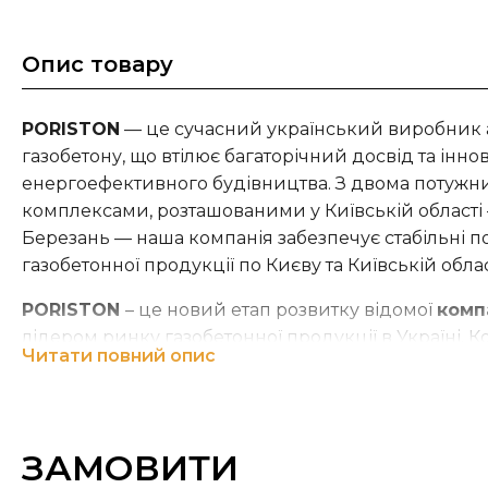
Опис товару
PORISTON
— це сучасний український виробник 
газобетону, що втілює багаторічний досвід та іннов
енергоефективного будівництва. З двома поту
комплексами, розташованими у Київській області —
Березань — наша компанія забезпечує стабільні п
газобетонної продукції по Києву та Київській облас
PORISTON
– це новий етап розвитку відомої
комп
лідером ринку газобетонної продукції в Україні. К
Читати повний опис
перевірені традиції якості та надійності АЕРОК, 
інноваціями у виробництві. Обирайте газобетонн
інвестиція у довговічність та комфорт.
ЗАМОВИТИ
Дізнайтеся ціну на газобетон та переконайтеся у п