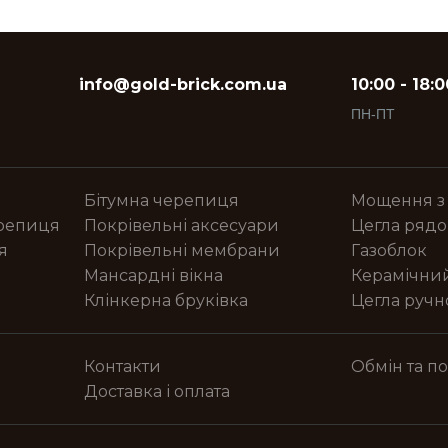
info@gold-brick.com.ua
10:00 - 18:0
ПН-ПТ
Бітумна черепиця
Мощення з
ерепиця
Покрівельні аксесуари
Цегла рядо
я
Покрівельні мембрани
Газоблок
Мансардні вікна
Керамічни
Клінкерна бруківка
Цегла руч
Контакти
Обмін та п
Доставка і оплата