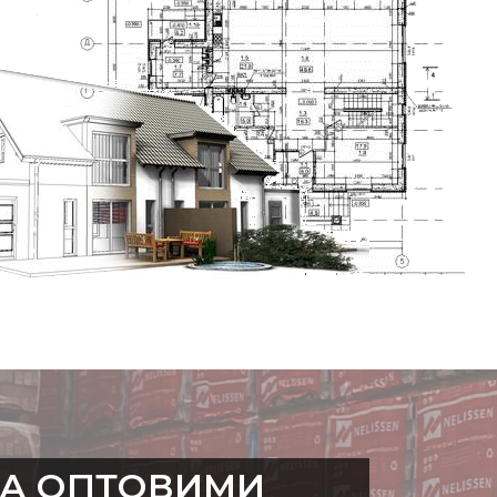
точності виробництва,
ники теплового опору.
та прохолодним влітку,
та кондиціонуванні
природних, мінеральних
 – це екологічно
оптимальний мікроклімат
я здоров'я всієї
деальне співвідношення
те надійні несучі стіни з
ження на фундамент (а
ЗА ОПТОВИМИ