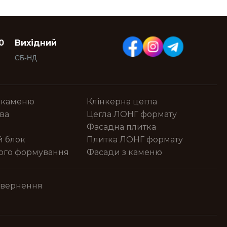
0
Вихідний
СБ-НД
 каменю
Клінкерна цегла
ва
Цегла ЛОНГ формату
Фасадна плитка
й блок
Плитка ЛОНГ формату
ного формування
Фасади з каменю
овернення