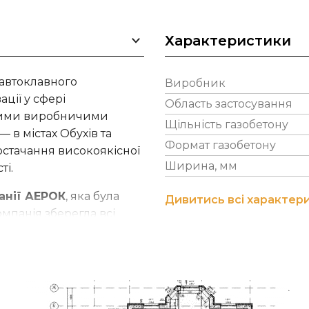
Характеристики
автоклавного
Виробник
ації у сфері
Область застосування
жними виробничими
Щільність газобетону
 в містах Обухів та
Формат газобетону
остачання високоякісної
Ширина, мм
ті.
анії АЕРОК
, яка була
Дивитись всі характер
омпанія зберегла всі
поєднавши їх з власними
і блоки PORISTON – це
еревагах!