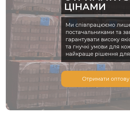
Ми пропонуємо широкий спектр газобетонних бл
ЦІНАМИ
та розмірів, а також супутні матеріали. Крім тог
технічну підтримку та консультації, допомага
рішення для Вашого проекту та забезпечуючи
Ми співпрацюємо лише
будівництва.
постачальниками та з
гарантувати високу які
та гнучкі умови для ко
Ми впевнені, що кожен заслуговує на якісний 
найкраще рішення для 
будівельний матеріал. Тому ми формуємо ціну
продукцію так, щоб вона була чесною та вигід
просто вартість будівельних блоків, а інвестиц
Отримати оптову
енергоефективність вашої майбутньої оселі.