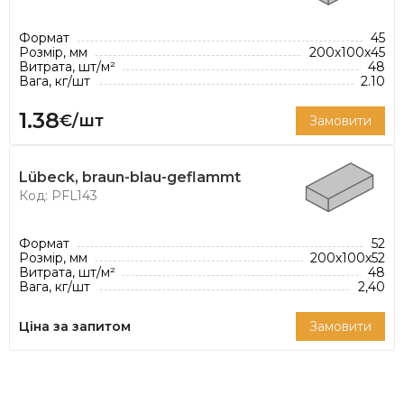
до їдкої хімії, включаючи різні олії та присадки.
На сьогоднішній день група компаній ABC –
Формат
45
Розмір, мм
200х100х45
Klinkergruppe перебуває в управлінні п'ятого
Витрата, шт/м²
48
Вага, кг/шт
2.10
покоління сім'ї Berentelg. Компанія ABC-Klinker
володіє шістьма заводами, на яких виготовляють:
1.38
€/шт
Замовити
клінкерну фасадну та підлогову плитку,
облицювальну клінкерну цеглу, клінкерну
бруківку, керамічну черепицю.
Lübeck, braun-blau-geflammt
Код: PFL143
Формат
52
Розмір, мм
200х100х52
Витрата, шт/м²
48
Вага, кг/шт
2,40
Ціна за запитом
Замовити