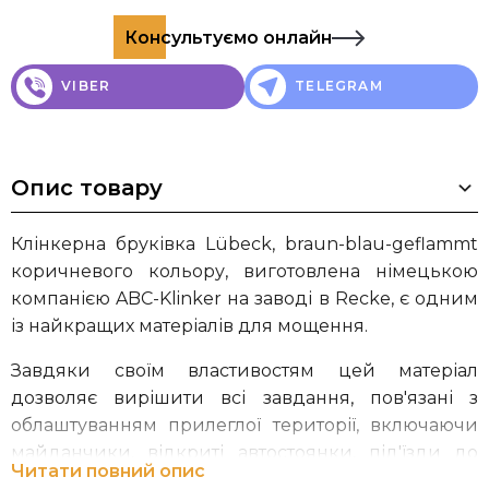
Консультуємо онлайн
VIBER
TELEGRAM
Опис товару
Клінкерна бруківка Lübeck, braun-blau-geflammt
коричневого кольору, виготовлена німецькою
компанією ABC-Klinker на заводі в Recke, є одним
із найкращих матеріалів для мощення.
Завдяки своїм властивостям цей матеріал
дозволяє вирішити всі завдання, пов'язані з
облаштуванням прилеглої території, включаючи
майданчики, відкриті автостоянки, під'їзди до
Читати повний опис
гаража, тераси, стежки на прилеглій ділянці,