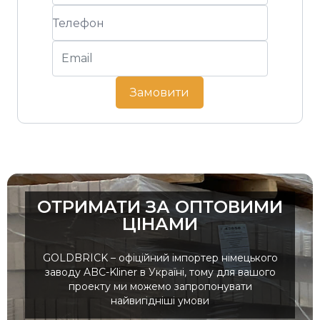
Замовити
ОТРИМАТИ ЗА ОПТОВИМИ
ЦІНАМИ
GOLDBRICK – офіційний імпортер німецького
заводу ABC-Kliner в Україні, тому для вашого
проекту ми можемо запропонувати
найвигідніші умови