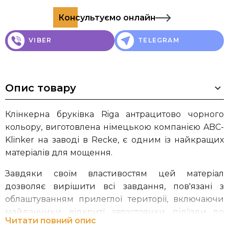
Консультуємо онлайн
VIBER
TELEGRAM
Опис товару
Клінкерна бруківка Riga антрацитово чорного
кольору, виготовлена німецькою компанією ABC-
Klinker на заводі в Recke, є одним із найкращих
матеріалів для мощення.
Завдяки своїм властивостям цей матеріал
дозволяє вирішити всі завдання, пов'язані з
облаштуванням прилеглої території, включаючи
майданчики, відкриті автостоянки, під'їзди до
Читати повний опис
гаража, тераси, стежки на прилеглій ділянці,