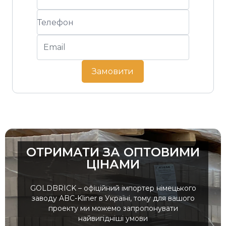
Замовити
ОТРИМАТИ ЗА ОПТОВИМИ
ЦІНАМИ
GOLDBRICK – офіційний імпортер німецького
заводу ABC-Kliner в Україні, тому для вашого
проекту ми можемо запропонувати
найвигідніші умови