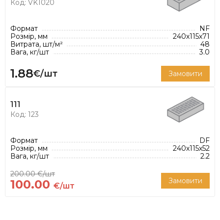
Код: VK1020
Формат
NF
Розмір, мм
240х115х71
Витрата, шт/м²
48
Вага, кг/шт
3.0
1.88
€/шт
Замовити
111
Код: 123
Формат
DF
Розмір, мм
240х115х52
Вага, кг/шт
2.2
200.00 €/шт
Замовити
100.00
€/шт