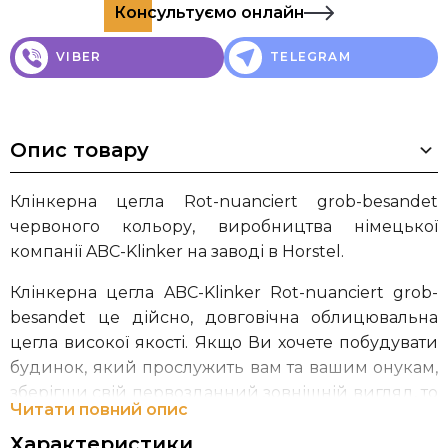
Консультуємо онлайн
VIBER
TELEGRAM
Опис товару
Клінкерна цегла Rot-nuanciert grob-besandet
червоного кольору, виробництва німецької
компанії ABC-Klinker на заводі в Horstel.
Клінкерна цегла ABC-Klinker Rot-nuanciert grob-
besandet це дійсно, довговічна облицювальна
цегла високої якості. Якщо Ви хочете побудувати
будинок, який прослужить вам та вашим онукам,
зберігши свій первозданний зовнішній вигляд, то
Читати повний опис
клінкерна цегла від ABC-Klinker це саме те, що
Характеристики
Вам потрібно! Особливою відмітною ознакою