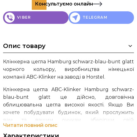
Консультуємо онлайн
VIBER
TELEGRAM
Опис товару
Клінкерна цегла Hamburg schwarz-blau-bunt glatt
чорного кольору, виробництва німецької
компанії ABC-Klinker на заводі в Horstel.
Клінкерна цегла ABC-Klinker Hamburg schwarz-
blau-bunt glatt це дійсно, довговічна
облицювальна цегла високої якості. Якщо Ви
хочете побудувати будинок, який прослужить
вам та вашим онукам, зберігши свій
Читати повний опис
первозданний зовнішній вигляд, то клінкерна
Характеристики
цегла від ABC-Klinker це саме те, що Вам потрібно!