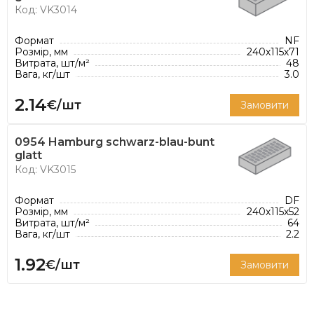
Код: VK3014
Формат
NF
Розмір, мм
240х115х71
Витрата, шт/м²
48
Вага, кг/шт
3.0
2.14
€/шт
Замовити
0954 Hamburg schwarz-blau-bunt
glatt
Код: VK3015
Формат
DF
Розмір, мм
240х115х52
Витрата, шт/м²
64
Вага, кг/шт
2.2
1.92
€/шт
Замовити