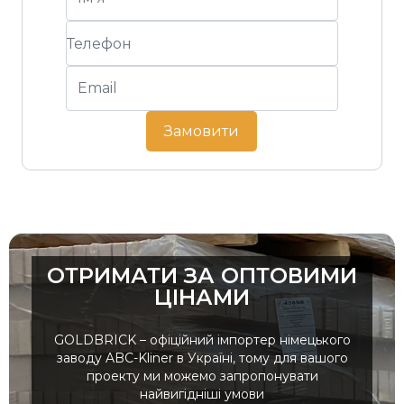
Замовити
ОТРИМАТИ ЗА ОПТОВИМИ
ЦІНАМИ
GOLDBRICK – офіційний імпортер німецького
заводу ABC-Kliner в Україні, тому для вашого
проекту ми можемо запропонувати
найвигідніші умови