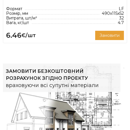
Формат
LF
Розмір, мм
490х115х52
Витрата, шт/м²
32
Вага, кг/шт
4.7
6.46
€/шт
Замовити
ЗАМОВИТИ БЕЗКОШТОВНИЙ
РОЗРАХУНОК ЗГІДНО ПРОЕКТУ
враховуючи всі супутні матеріали