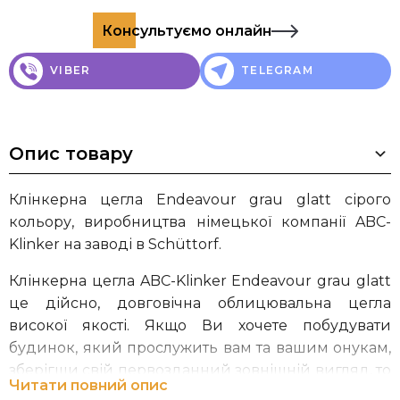
Консультуємо онлайн
VIBER
TELEGRAM
Опис товару
Клінкерна цегла Endeavour grau glatt сірого
кольору, виробництва німецької компанії ABC-
Klinker на заводі в Schüttorf.
Клінкерна цегла ABC-Klinker Endeavour grau glatt
це дійсно, довговічна облицювальна цегла
високої якості. Якщо Ви хочете побудувати
будинок, який прослужить вам та вашим онукам,
зберігши свій первозданний зовнішній вигляд, то
Читати повний опис
клінкерна цегла від ABC-Klinker це саме те, що