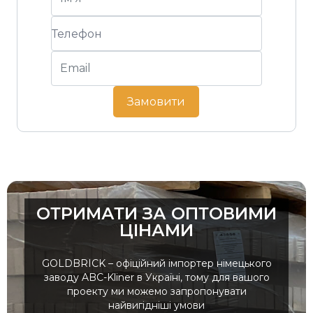
Замовити
ОТРИМАТИ ЗА ОПТОВИМИ
ЦІНАМИ
GOLDBRICK – офіційний імпортер німецького
заводу ABC-Kliner в Україні, тому для вашого
проекту ми можемо запропонувати
найвигідніші умови