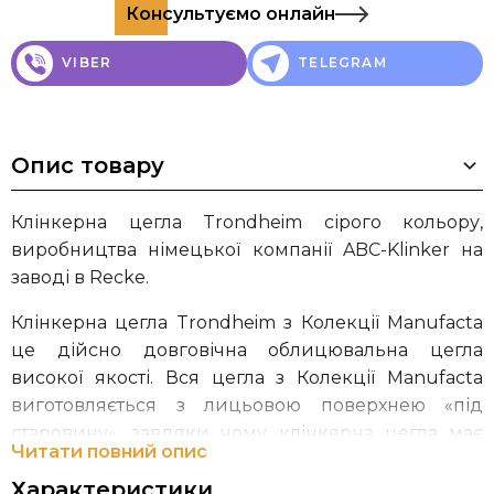
Консультуємо онлайн
VIBER
TELEGRAM
Опис товару
Клінкерна цегла Trondheim сірого кольору,
виробництва німецької компанії ABC-Klinker на
заводі в Recke.
Клінкерна цегла Trondheim з Колекції Manufacta
це дійсно довговічна облицювальна цегла
високої якості. Вся цегла з Колекції Manufacta
виготовляється з лицьовою поверхнею «під
старовину», завдяки чому клінкерна цегла має
Читати повний опис
текстуру та зовнішній вигляд цегли ручного
Характеристики
формування. Якщо Ви хочете побудувати