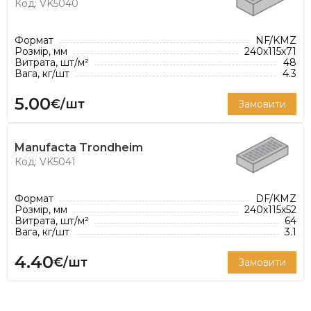
рекомендованої товщини шва 12 мм.
Код: VK5040
Формат
NF/KMZ
Розмір, мм
240х115х71
Витрата, шт/м²
48
Вага, кг/шт
4.3
5.00
€/шт
Замовити
Manufacta Trondheim
Код: VK5041
Формат
DF/KMZ
Розмір, мм
240х115х52
Витрата, шт/м²
64
Вага, кг/шт
3.1
4.40
€/шт
Замовити