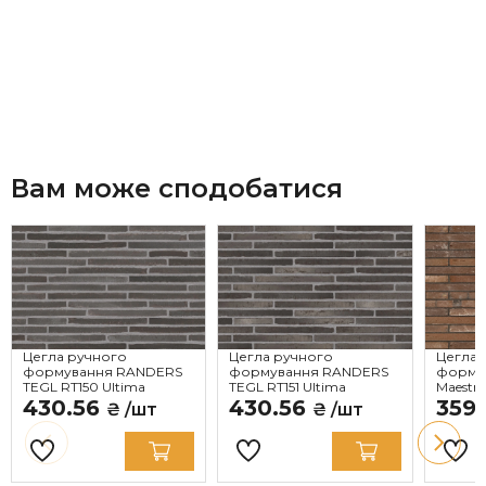
Вам може сподобатися
Цегла ручного
Цегла ручного
Цегла 
формування RANDERS
формування RANDERS
формув
TEGL RT150 Ultima
TEGL RT151 Ultima
Maestra
430.56
430.56
359
₴ /шт
₴ /шт