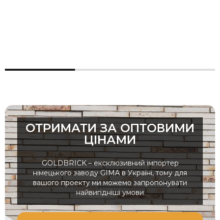
ОТРИМАТИ ЗА ОПТОВИМИ
ЦІНАМИ
GOLDBRICK – ексклюзивний імпортер
німецького заводу GIMA в Україні, тому для
вашого проекту ми можемо запропонувати
найвигідніші умови