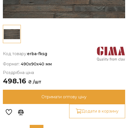
Код товару:
erba-fksg
Формат:
490x90x40 мм
Роздрібна ціна
498.16
₴ /шт
Отримати оптову ціну
Додати в корзину