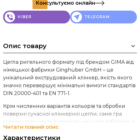
Консультуємо онлайн
VIBER
TELEGRAM
Опис товару
Цегла ригельного формату під брендом GIMA від
німецької фабрики Ginghuber GmbH – це
унікальний екструдований клінкер, якість якого
значно перевершує мінімальні вимоги стандартів
DIN 20000-401 та EN 771-1.
Крім численних варіантів кольорів та обробки
поверхні сучасної клінкерної цегли, саме гра
горизонтальних та вертикальних швів забезпечує
Читати повний опис
широкі можливості для дизайну. Варіанти з
Характеристики
виступаючими та поглибленими цеглинами