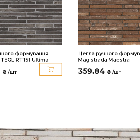
чного формування
Цегла ручного форму
TEGL RT151 Ultima
Magistrada Maestra
6
359.84
₴ /шт
₴ /шт