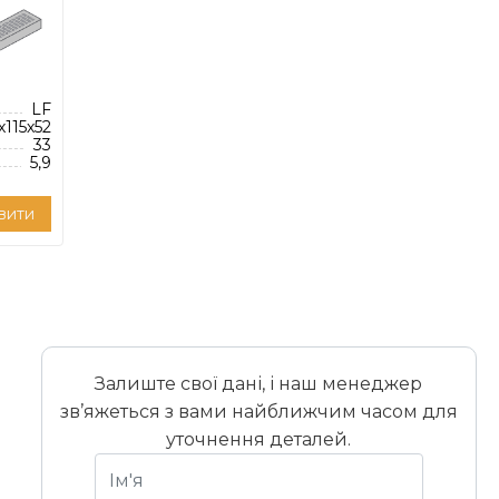
LF
х115х52
33
5,9
вити
Залиште свої дані, і наш менеджер
зв’яжеться з вами найближчим часом для
уточнення деталей.