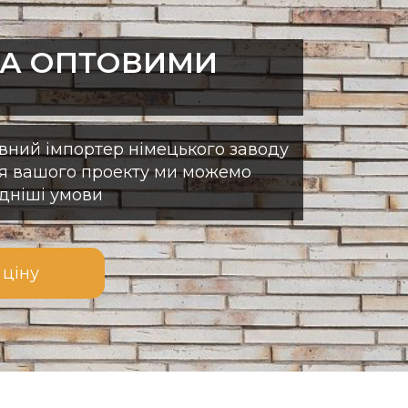
ЗА ОПТОВИМИ
ний імпортер німецького заводу
для вашого проекту ми можемо
дніші умови
 ціну