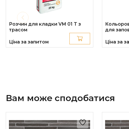
Розчин для кладки VM 01 T з
Кольоров
трасом
для запо
Ціна за запитом
Ціна за з
Вам може сподобатися