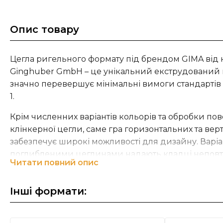
Опис товару
Цегла ригельного формату під брендом GIMA від
Ginghuber GmbH – це унікальний екструдований кл
значно перевершує мінімальні вимоги стандартів 
1.
Крім численних варіантів кольорів та обробки пов
клінкерної цегли, саме гра горизонтальних та ве
забезпечує широкі можливості для дизайну. Варі
поглибленими цеглинами надають кладці неповт
Читати повний опис
зовнішній вигляд будь-якому фасаду, завдяки хаотичн
GIMA може виготовити будь-які клінкерні вироби
Інші формати:
кольорі та форматі. Клінкерну цеглу та спеціальн
виготовляє тільки на замовлення, консультуючись