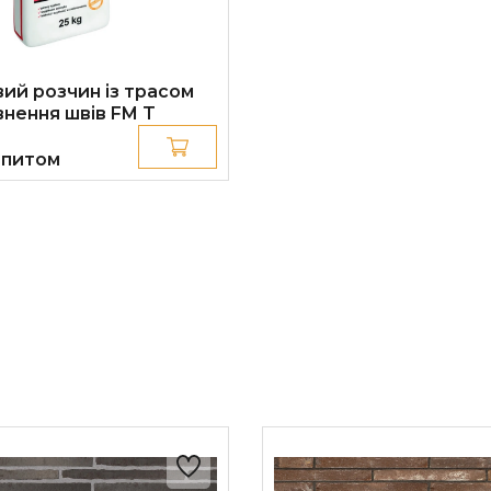
ий розчин із трасом
внення швів FM T
апитом