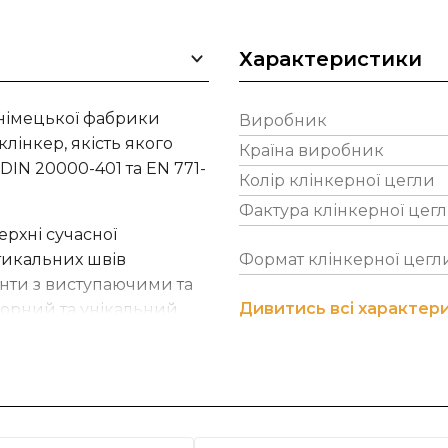
Характеристики
 німецької фабрики
Виробник
інкер, якість якого
Країна виробник
DIN 20000-401 та EN 771-
Колір клінкерної цегли
Фактура клінкерної цег
ерхні сучасної
ртикальних швів
Формат клінкерної цегл
анти з виступаючими та
Дивитись всі характер
орний та унікальний
ості, грі світла та тіні.
 у бажаному вами
і елементи фабрика
 з вами з приводу