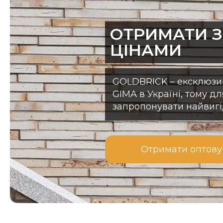
ОТРИМАТИ 
ЦІНАМИ
GOLDBRICK – ексклюзив
GIMA в Україні, тому 
запропонувати найвигі
Отримати оптову