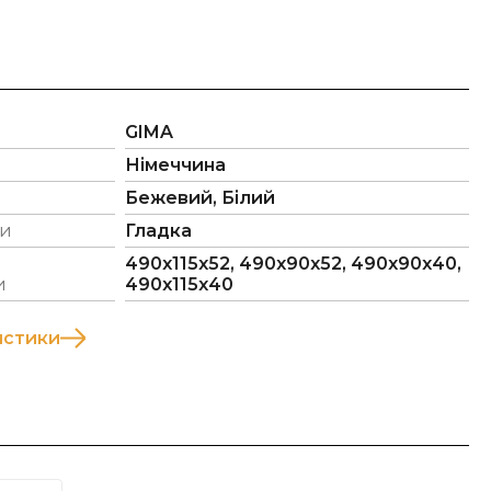
GIMA
Німеччина
Бежевий, Білий
ли
Гладка
490х115х52, 490х90х52, 490х90х40,
и
490х115х40
истики