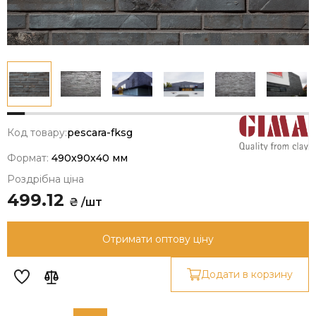
Код товару:
pescara-fksg
Формат:
490x90x40 мм
Роздрібна ціна
499.12
₴ /шт
Отримати оптову ціну
Додати в корзину