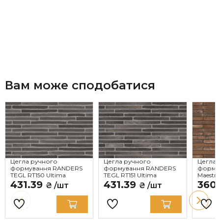
Вам може сподобатися
Цегла ручного
Цегла ручного
Цегла 
формування RANDERS
формування RANDERS
формув
TEGL RT150 Ultima
TEGL RT151 Ultima
Maestra
431.39
431.39
360
₴ /шт
₴ /шт