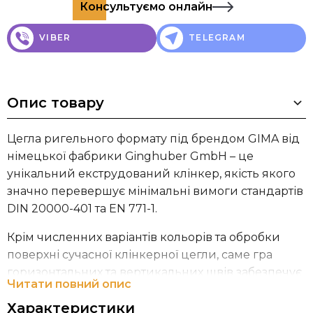
Консультуємо онлайн
VIBER
TELEGRAM
Опис товару
Цегла ригельного формату під брендом GIMA від
німецької фабрики Ginghuber GmbH – це
унікальний екструдований клінкер, якість якого
значно перевершує мінімальні вимоги стандартів
DIN 20000-401 та EN 771-1.
Крім численних варіантів кольорів та обробки
поверхні сучасної клінкерної цегли, саме гра
горизонтальних та вертикальних швів забезпечує
Читати повний опис
широкі можливості для дизайну. Варіанти з
Характеристики
виступаючими та поглибленими цеглинами