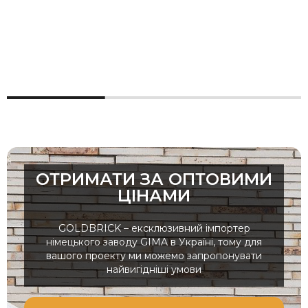
ОТРИМАТИ ЗА ОПТОВИМИ
ЦІНАМИ
GOLDBRICK – ексклюзивний імпортер
німецького заводу GIMA в Україні, тому для
вашого проекту ми можемо запропонувати
найвигідніші умови