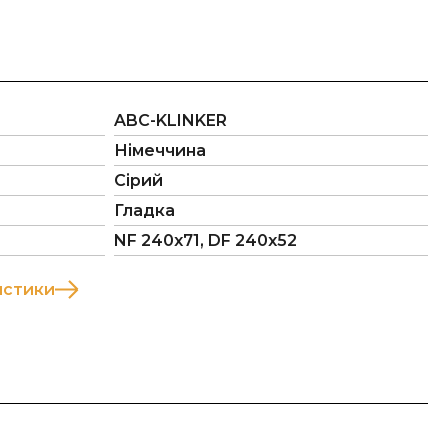
ABC-KLINKER
Німеччина
Сірий
Гладка
NF 240х71, DF 240х52
истики