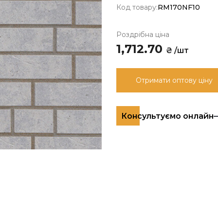
Код товару:
RM170NF10
Роздрібна ціна
1,712.70
₴ /шт
Отримати оптову ціну
Консультуємо онлайн