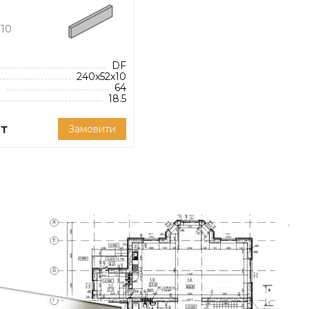
ну бруківку, керамічну
10
дованої товщини шва 12
DF
240x52x10
²
64
18.5
т
Замовити