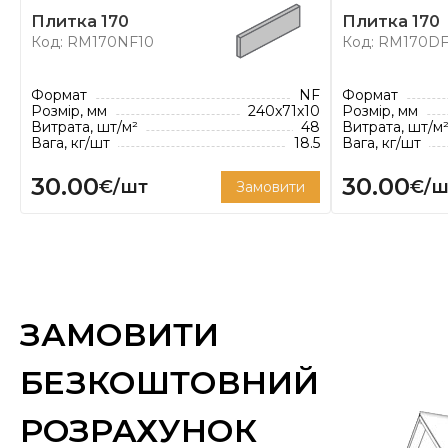
плитку, облицювальну клінкерну цеглу, клінкер
Плитка 170
Плитка 170
черепицю.
Код: RM170NF10
Код: RM170DF
* Витрата плитки вказана з розрахунку рекомен
мм.
Формат
NF
Формат
Розмір, мм
240x71x10
Розмір, мм
Витрата, шт/м²
48
Витрата, шт/м
Вага, кг/шт
18.5
Вага, кг/шт
30.00
30.00
€/шт
€/ш
Замовити
ЗАМОВИТИ
БЕЗКОШТОВНИЙ
РОЗРАХУНОК