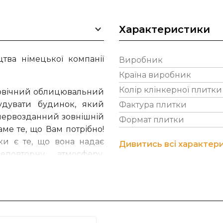
Характеристики
тва німецької компанії
Виробник
Країна виробник
Колір клінкерної плитки
вговічний облицювальний
удувати будинок, який
Фактура плитки
 первозданний зовнішній
Формат плитки
аме те, що Вам потрібно!
ки є те, що вона надає
Дивитись всі характер
повторну атмосферу,
ого фасаду.
nkergruppe перебуває в
панія ABC-Klinker володіє
ну фасадну та підлогову