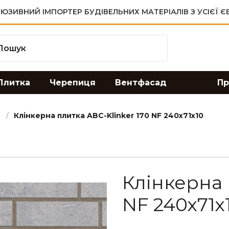
ЮЗИВНИЙ ІМПОРТЕР БУДІВЕЛЬНИХ МАТЕРІАЛІВ З УСІЄЇ 
Плитка
Черепиця
Вентфасад
Пр
Клінкерна плитка ABC-Klinker 170 NF 240х71х10
Клінкерна 
NF 240х71х