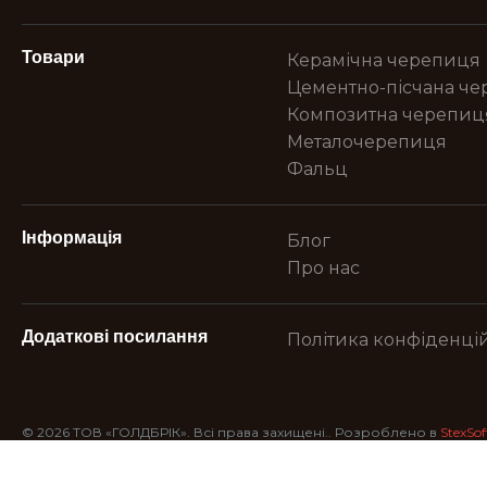
Товари
Керамічна черепиця
Цементно-пісчана ч
Композитна черепиц
Металочерепиця
Фальц
Інформація
Блог
Про нас
Додаткові посилання
Політика конфіденцій
© 2026 ТОВ «ГОЛДБРІК». Всі права захищені.. Розроблено в
StexSof