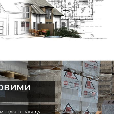
ТОВИМИ
імецького заводу