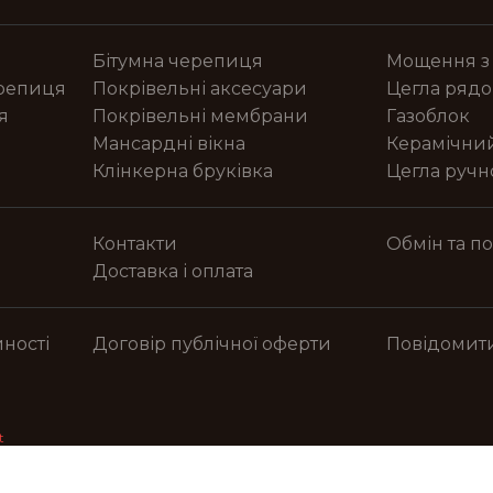
Бітумна черепиця
Мощення з
ерепиця
Покрівельні аксесуари
Цегла рядо
я
Покрівельні мембрани
Газоблок
Мансардні вікна
Керамічни
Клінкерна бруківка
Цегла руч
Контакти
Обмін та п
Доставка і оплата
ності
Договір публічної оферти
Повідомит
t