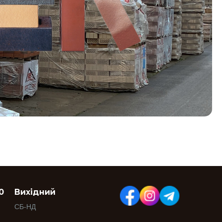
0
Вихідний
СБ-НД