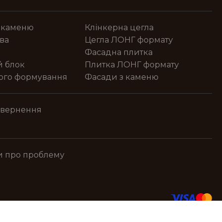
 каменю
Клінкерна цегла
ва
Цегла ЛОНГ формату
Фасадна плитка
й блок
Плитка ЛОНГ формату
ного формування
Фасади з каменю
овернення
и про проблему