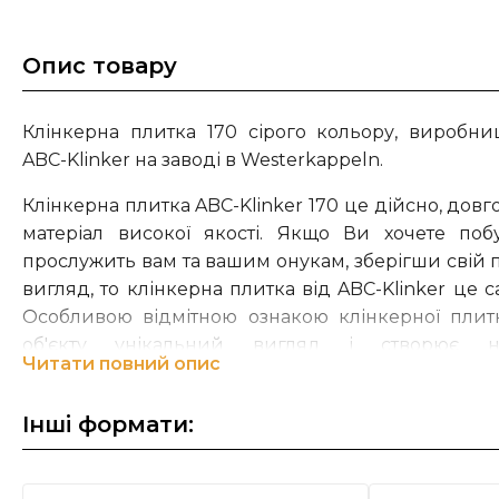
Опис товару
Клінкерна плитка 170 сірого кольору, виробниц
ABC-Klinker на заводі в Westerkappeln.
Клінкерна плитка ABC-Klinker 170 це дійсно, до
матеріал високої якості. Якщо Ви хочете поб
прослужить вам та вашим онукам, зберігши свій
вигляд, то клінкерна плитка від ABC-Klinker це с
Особливою відмітною ознакою клінкерної плит
об'єкту унікальний вигляд і створює не
Читати повний опис
підкреслюючи індивідуальність кожного клінкерн
На сьогоднішній день група компаній ABC – Kli
Інші формати:
управлінні п'ятого покоління сім'ї Berentelg. Ком
шістьма заводами, на яких виготовляють: клінкер