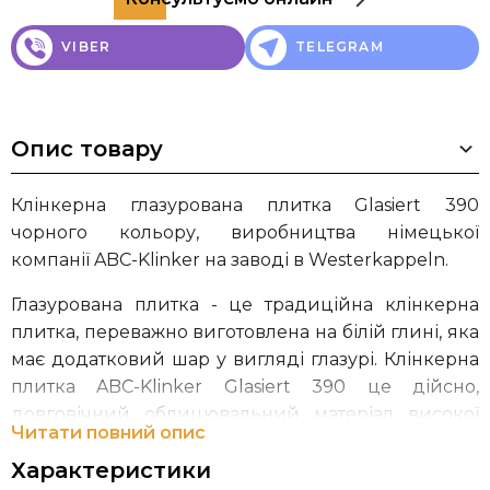
VIBER
TELEGRAM
Опис товару
Клінкерна глазурована плитка Glasiert 390
чорного кольору, виробництва німецької
компанії ABC-Klinker на заводі в Westerkappeln.
Глазурована плитка - це традиційна клінкерна
плитка, переважно виготовлена на білій глині, яка
має додатковий шар у вигляді глазурі. Клінкерна
плитка ABC-Klinker Glasiert 390 це дійсно,
довговічний облицювальний матеріал високої
Читати повний опис
якості. Якщо Ви хочете побудувати будинок, який
Характеристики
прослужить вам та вашим онукам, зберігши свій