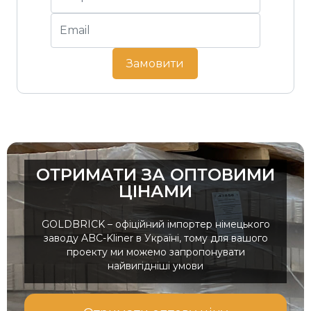
Замовити
ОТРИМАТИ ЗА ОПТОВИМИ
ЦІНАМИ
GOLDBRICK – офіційний імпортер німецького
заводу ABC-Kliner в Україні, тому для вашого
проекту ми можемо запропонувати
найвигідніші умови