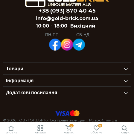
+38 (093) 870 40 45
info@gold-brick.com.ua
10:00 - 18:00
Вихідний
ПН-ПТ
СБ-НД
Товари
Інформація
Додаткові посилання
© 2026 ТОВ «ГОЛДБРІК». Всі права захищені.. Розроблено в
0
0
StexSoft
головна
каталог
кошик
обране
пошук