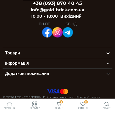
+38 (093) 870 40 45
info@gold-brick.com.ua
10:00 - 18:00
Вихідний
ПН-ПТ
СБ-НД
Товари
Інформація
Додаткові посилання
© 2026 ТОВ «ГОЛДБРІК». Всі права захищені.. Розроблено в
0
0
StexSoft
головна
каталог
кошик
обране
пошук