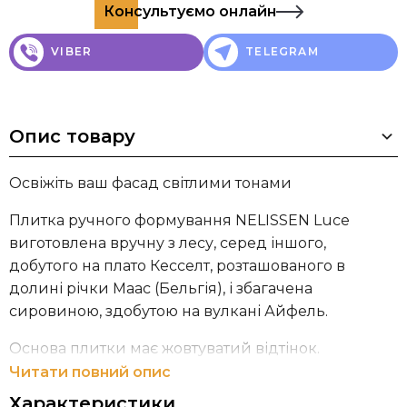
Консультуємо онлайн
VIBER
TELEGRAM
Опис товару
Освіжіть ваш фасад світлими тонами
Плитка ручного формування NELISSEN Luce
виготовлена ​​вручну з лесу, серед іншого,
добутого на плато Кесселт, розташованого в
долині річки Маас (Бельгія), і збагачена
сировиною, здобутою на вулкані Айфель.
Основа плитки має жовтуватий відтінок.
Використання різних видів піску дозволяє
Читати повний опис
варіювати кольори від білого до жовтого з
Характеристики