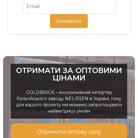
Замовити
ОТРИМАТИ ЗА ОПТОВИМИ
ЦІНАМИ
GOLDBRICK – ексклюзивний імпортер
бельгійського заводу NELISSEN в Україні, тому
для вашого проекту ми можемо запропонувати
найвигідніші умови
Отримати оптову ціну