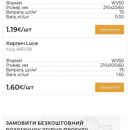
Формат
WV50
Розмір, мм
210x22x50
Під девізом "цегла на будь-який смак" компанія
Витрата, шт/м²
75
Вага, кг/шт
0.30
Nelissen пропонує широкий вибір цегли та
плитки для найрізноманітніших стилів:
1.19
€/шт
Замовити
класичний, старовинний або сучасний.
Асортимент цегли налічує 100 кольорів і 8 різних
Кирпич Luce
форматів. Продукція Nelissen ідеально підходить
Код: NB1218
як для традиційних, так і для сучасних проектів.
Формат
WV50
Розмір, мм
210x100x50
Витрата, шт/м²
75
Вага, кг/шт
1.60
1.60
€/шт
Замовити
ЗАМОВИТИ БЕЗКОШТОВНИЙ