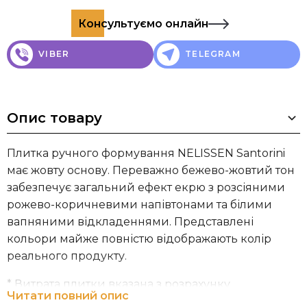
Консультуємо онлайн
VIBER
TELEGRAM
Опис товару
Плитка ручного формування NELISSEN Santorini
має жовту основу. Переважно бежево-жовтий тон
забезпечує загальний ефект екрю з розсіяними
рожево-коричневими напівтонами та білими
вапняними відкладеннями. Представлені
кольори майже повністю відображають колір
реального продукту.
* Витрата плитки вказана з розрахунку
Читати повний опис
рекомендованої товщини шва 12 мм.