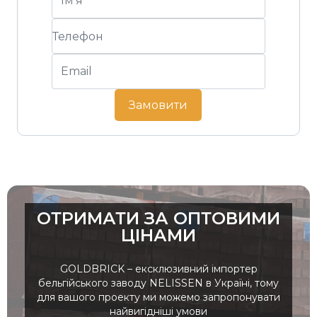
Замовити
ОТРИМАТИ ЗА ОПТОВИМИ
ЦІНАМИ
GOLDBRICK – ексклюзивний імпортер
бельгійського заводу NELISSEN в Україні, тому
для вашого проекту ми можемо запропонувати
найвигідніші умови