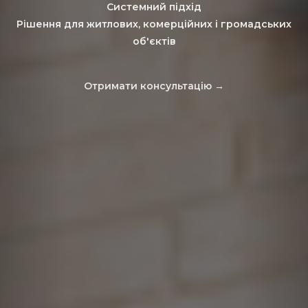
Системний підхід
Наш менеджер зв'яжеться з вами та допоможе з
Рішення для житлових, комерційних і громадських
підбором рішення
ПРИКРІПИТИ ФАЙЛ / ПРОЄКТ
об'єктів
Фото, візуалізація або PDF
Отримати консультацію →
Надіслати запит
Наш менеджер зв'яжеться з вами та допоможе з
підбором рішення