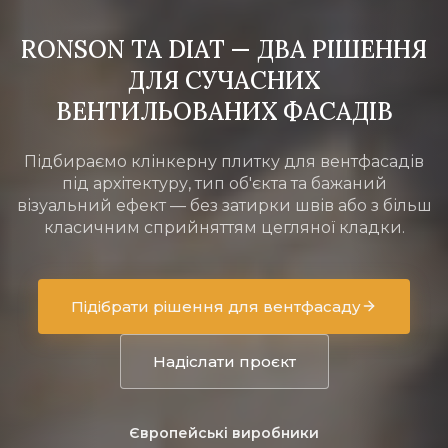
ІМ'Я*
RONSON ТА DIAT — ДВА РІШЕННЯ
ДЛЯ СУЧАСНИХ
ВЕНТИЛЬОВАНИХ ФАСАДІВ
ТЕЛЕФОН*
Підбираємо клінкерну плитку для вентфасадів
під архітектуру, тип об'єкта та бажаний
EMAIL
візуальний ефект — без затирки швів або з більш
ІМ'Я*
класичним сприйняттям цегляної кладки.
ТИП ПРОЄКТУ
ТЕЛЕФОН*
Підібрати рішення для вентфасаду
Приватний будинок
Комерційний об'єкт
Девелоперський проєкт
Реконструкція
Інше
Надіслати проєкт
КОРОТКИЙ ОПИС
Надіслати запит
Європейські виробники