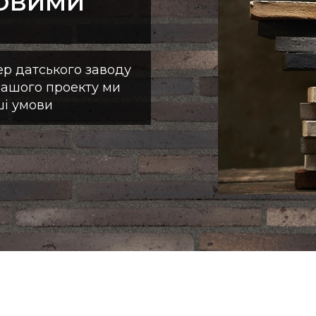
ТОВИМИ
р датського заводу
вашого проекту ми
ші умови