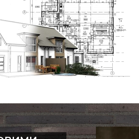
аної товщини шва 12 мм.
дований у 1911 році в
група Randers Tegl, як і
покоління Пайпер.
 з провідних виробників
тужністю та найширшим
у ручну роботу, і їхня
 досвіду у виробництві
іж 100-річному досвіді,
нноваційних проектів із