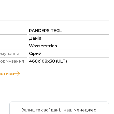
RANDERS TEGL
Данія
Wasserstrich
рмування
Сірий
формування
468x108x38 (ULT)
истики
Залиште свої дані, і наш менеджер