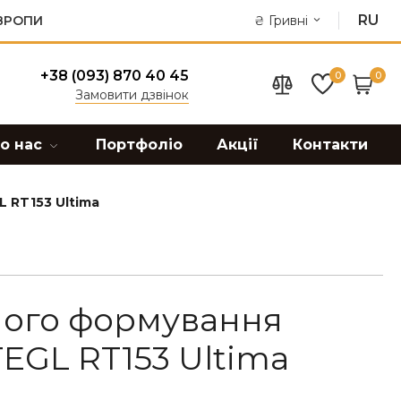
RU
ЄВРОПИ
₴
Гривні
+38 (093) 870 40 45
0
0
Замовити дзвінок
о нас
Портфоліо
Акції
Контакти
 RT153 Ultima
ного формування
EGL RT153 Ultima