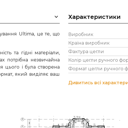
Характеристики
вання Ultima, це те, що
Виробник
Країна виробник
Фактура цегли
ість та гідні матеріали,
ах потрібна незвичайна
Колір цегли ручного фо
я цього і була створена
Формат цегли ручного 
ормат, який виділяє ваш
Дивитись всі характер
інійкою цегли з водною
г-форматі. Ultima має
о 38 мм. Довгий формат
. Очевидний вибір для