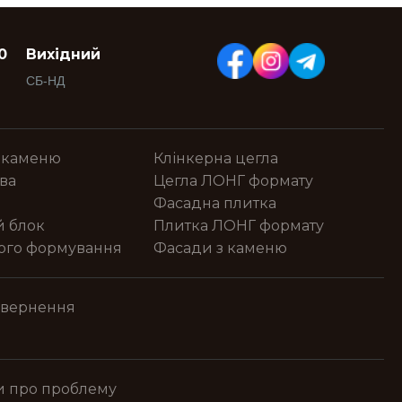
0
Вихідний
СБ-НД
 каменю
Клінкерна цегла
ва
Цегла ЛОНГ формату
Фасадна плитка
й блок
Плитка ЛОНГ формату
ного формування
Фасади з каменю
овернення
и про проблему