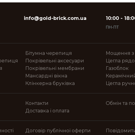
info@gold-brick.com.ua
10:00 - 18:0
ПН-ПТ
Бітумна черепиця
Мощення з
ерепиця
Покрівельні аксесуари
Цегла рядо
я
Покрівельні мембрани
Газоблок
Мансардні вікна
Керамічни
Клінкерна бруківка
Цегла руч
Контакти
Обмін та п
Доставка і оплата
ності
Договір публічної оферти
Повідомит