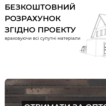
* Витрата цегли вказано з розрахунку рекомендов
БЕЗКОШТОВНИЙ
Перший цегельний завод RANDERS TEGL був збу
РОЗРАХУНОК
Данії, його засновником Карл Пайпер. В даний час 
раніше, є сімейним бізнесом, яким керує молоде 
ЗГІДНО ПРОЕКТУ
Їхня діяльність робить групу Randers Tegl одним
враховуючи всі супутні матеріали
цегли в Північній Європі з найбільшою по
асортиментом. Randers Tegl щиро цінуємо хорош
сучасна продукція є результатом багаторічного
цегли. Виробництво цегли засноване на більш н
технічній гордості та цікавості до створення і
цеглою.