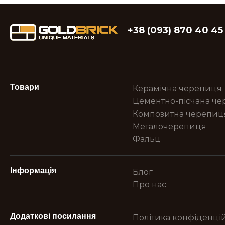
+38 (093) 870 40 45
Товари
Керамічна черепиця
Цементно-пісчана ч
Композитна черепиц
Металочерепиця
Фальц
Інформація
Блог
Про нас
Додаткові посилання
Політика конфіденцій