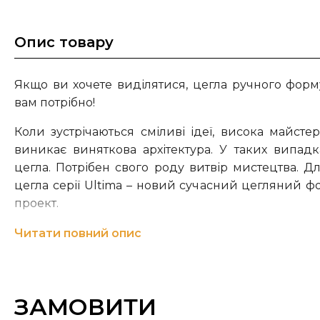
Опис товару
Якщо ви хочете виділятися, цегла ручного форму
вам потрібно!
Коли зустрічаються сміливі ідеї, висока майстерн
виникає виняткова архітектура. У таких випадк
цегла. Потрібен свого роду витвір мистецтва. Дл
цегла серії Ultima – новий сучасний цегляний ф
проект.
Цегла ручного формування з серії Ultima є л
Читати повний опис
обробкою Wasserstrich, в ексклюзивному лон
довжину двох звичайних цеглин і висоту всьог
створює унікальну та відмінну виразність
ЗАМОВИТИ
ексклюзивних проектів.