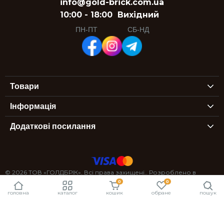
info@gold-brick.com.ua
10:00 - 18:00
Вихідний
ПН-ПТ
СБ-НД
Товари
Інформація
Додаткові посилання
© 2026 ТОВ «ГОЛДБРІК». Всі права захищені.. Розроблено в
0
0
StexSoft
головна
каталог
кошик
обране
пошук