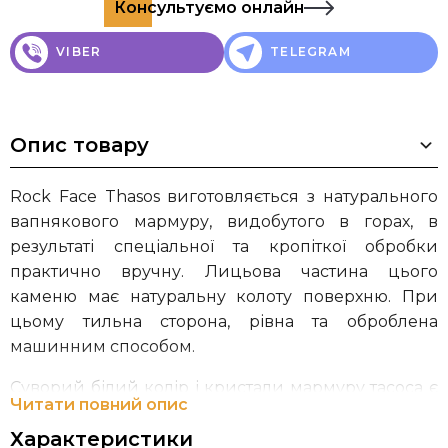
Консультуємо онлайн
VIBER
TELEGRAM
Опис товару
Rock Face Thasos виготовляється з натурального
вапнякового мармуру, видобутого в горах, в
результаті спеціальної та кропіткої обробки
практично вручну. Лицьова частина цього
каменю має натуральну колоту поверхню. При
цьому тильна сторона, рівна та оброблена
машинним способом.
Суворий білий колір і кристали мармуру тасоса є
Читати повний опис
основними характеристиками Rock Face Thasos,
Характеристики
що пояснює, чому ми часто зустрічаємо його в