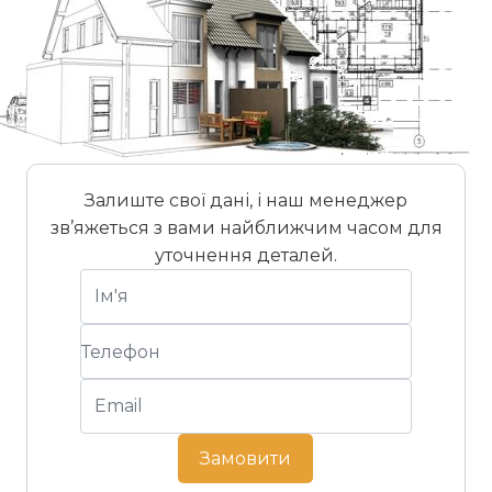
Найменування
Товщина
кг
палети
Rock Face Thasos
3-4 см
1400
20
Кутовий
3-4 см
800
30
елемент Rock
Face Thasos
Залиште свої дані, і наш менеджер
зв’яжеться з вами найближчим часом для
уточнення деталей.
Замовити