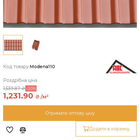
Код товару:
Modena110
Роздрібна ціна
1,539.87 ₴
-20%
1,231.90
₴ /м²
Отримати оптову ціну
Додати в корзину