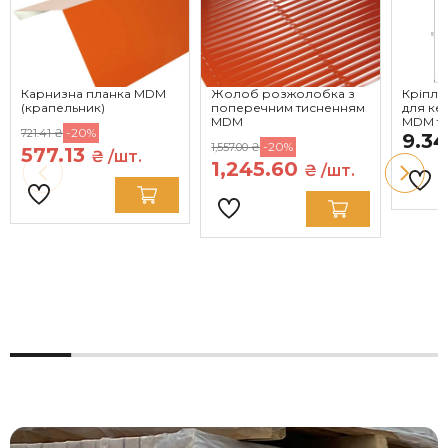
Карнизна планка MDM
Жолоб розжолобка з
Кріпле
(крапельник)
поперечним тисненням
для ке
MDM
MDM т
-20%
721.41 ₴
9.3
-20%
1,557.00 ₴
577.13
₴ /шт.
1,245.60
₴ /шт.