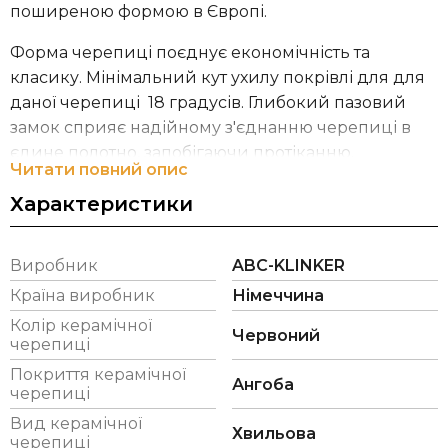
поширеною формою в Європі.
Форма черепиці поєднує економічність та
класику. Мінімальний кут ухилу покрівлі для для
даної черепиці 18 градусів. Глибокий пазовий
замок сприяє надійному з'єднанню черепиці в
єдине полотно, запобігаючи протіканню.
Читати повний опис
Компанія ABC-Klinker володіє шістьма заводами,
Характеристики
на яких виготовляють: клінкерну фасадну та
підлогову плитку, облицювальну клінкерну цеглу,
Виробник
ABC-KLINKER
клінкерну бруківку, керамічну черепицю. На
сьогоднішній день група компаній ABC –
Країна виробник
Німеччина
Klinkergruppe перебуває в управлінні п'ятого
Колір керамічної
Червоний
покоління сім'ї Berentelg.
черепиці
Покриття керамічної
Ангоба
черепиці
Вид керамічної
Хвильова
черепиці