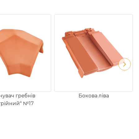
нувач гребнів
Бокова ліва
трійний" №17