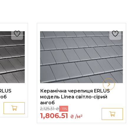
RLUS
Керамічна черепиця ERLUS
гоб
модель Linea світло-сірий
ангоб
2,125.31 ₴
-15%
1,806.51
₴ /м²