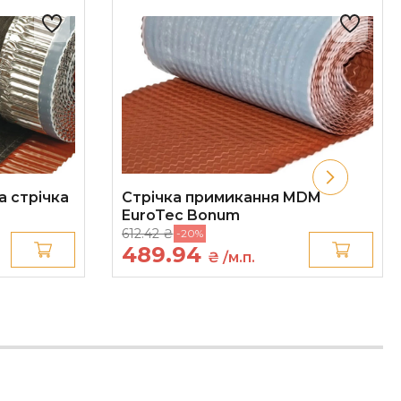
а стрічка
Стрічка примикання MDM
EuroTec Bonum
612.42 ₴
-20%
489.94
₴ /м.п.