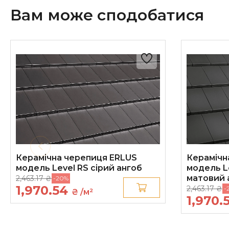
Вам може сподобатися
Керамічна черепиця ERLUS
Керамічн
модель Level RS cірий ангоб
модель L
матовий 
2,463.17 ₴
-20%
1,970.54
2,463.17 ₴
-
₴ /м²
1,970.