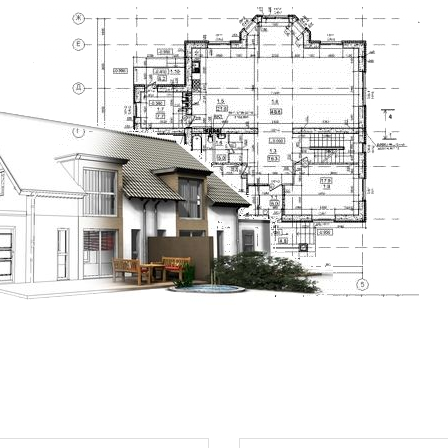
85 - 405 мм
,0 шт/м²
,5 кг/шт
7,7 кг/м²
0° за ЗВДХ
22°
224 шт
6 пачок по 4 шт.