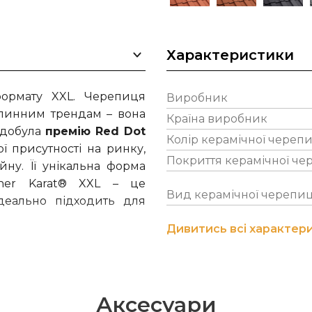
Характеристики
формату XXL. Черепиця
Виробник
плинним трендам – вона
Країна виробник
здобула
премію Red Dot
Колір керамічної черепи
ї присутності на ринку,
Покриття керамічної че
ну. Її унікальна форма
cher Karat® XXL – це
Вид керамічної черепиц
деально підходить для
Дивитись всі характер
ріал найвищої якості з
в керамічної черепиці в
Аксесуари
, компанія є однією з