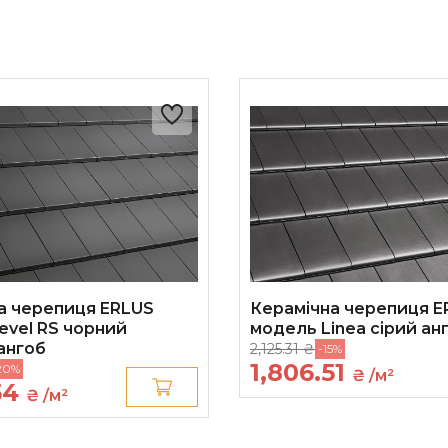
а черепиця ERLUS
Керамічна черепиця E
evel RS чорний
модель Linea сірий ан
ангоб
2,125.31 ₴
-15%
1,806.51
20%
₴ /м²
54
₴ /м²