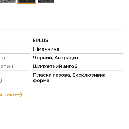
ERLUS
Німеччина
ці
Чорний, Антрацит
репиці
Шляхетний ангоб
Пласка пазова, Ексклюзивна
і
форма
истики