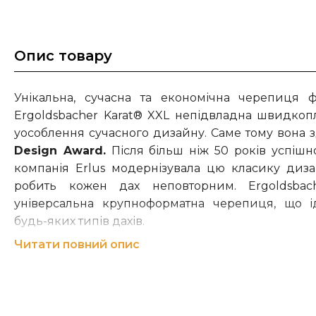
Опис товару
Унікальна, сучасна та економічна черепиця 
Ergoldsbacher Karat® XXL непідвладна швидко
уособлення сучасного дизайну. Саме тому вона 
Design Award.
Після більш ніж 50 років успішно
компанія Erlus модернізувала цю класику дизай
робить кожен дах неповторним. Ergoldsba
універсальна крупноформатна черепиця, що і
будь-яких типів дахів.
Читати повний опис
Керамічна черепиця ERLUS – покрівельний мате
Німеччини.
Компанія ERLUS AG - один із провідних виробникі
Німеччині. Маючи близько 570 співробітників