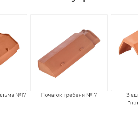
 продукцію виключно у
ію та багатий досвід у
Головний офіс компанії
 Німеччині», гарантує
знань співробітників та
новаційні технології та
іх кількох десятиліть
нагород. Що робить їхню
альма №17
Початок гребеня №17
З'єд
 такою цінною, так це
"по
ь продукції.
25 x 480 мм
267 мм