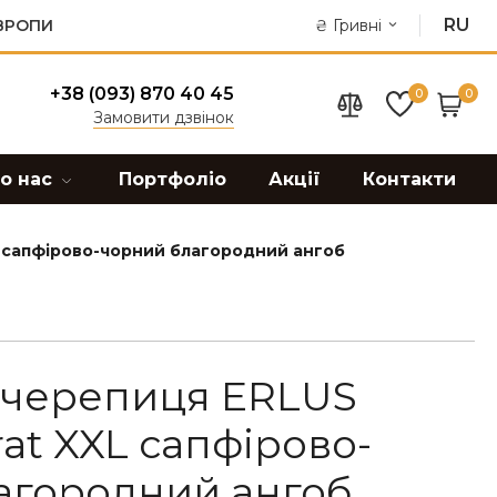
RU
ЄВРОПИ
₴
Гривні
+38 (093) 870 40 45
0
0
Замовити дзвінок
о нас
Портфоліо
Акції
Контакти
L сапфірово-чорний благородний ангоб
 черепиця ERLUS
at XXL сапфірово-
агородний ангоб