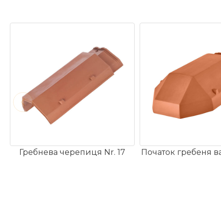
найбільших компаній у галузі, що виробляють
Німеччині.
Компанія ERLUS має більш ніж 180-річну істор
обробці керамічних будівельних матеріалів. 
розташований у Нойфарні, у Нижній Баварії.
Бренд ERLUS, відзначений знаком «Зроблено у
незмінно високу якість продукції. Це результат 
готовності компанії постійно інвестувати в ін
розробку продукції.
Естетичні форми черепиці протягом останн
приносять компанії ERLUS безліч дизайнерських 
Гребнева черепиця Nr. 17
Початок гребеня в
черепицю такою особливою, а нерухомість —
стильний, функціональний дизайн та висока якіст
Розміри (прибл.)
3
Ширина покриття (прибл.)