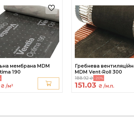
ьна мембрана MDM
Гребнева вентиляційн
tima 190
MDM Vent-Roll 300
188.92 ₴
%
-20%
6
151.03
₴ /м²
₴ /м.п.