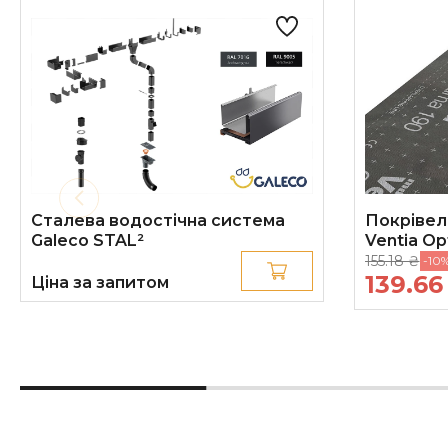
Сталева водостічна система
Покрівел
Galeco STAL²
Ventia Op
155.18 ₴
-10
139.6
Ціна за запитом