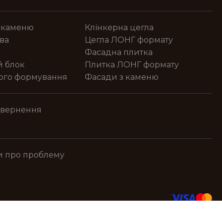
 каменю
Клінкерна цегла
ва
Цегла ЛОНГ формату
Фасадна плитка
й блок
Плитка ЛОНГ формату
ного формування
Фасади з каменю
овернення
и про проблему