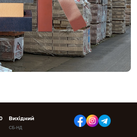
0
Вихідний
СБ-НД