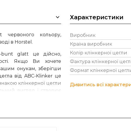
Характеристики
tt червоного кольору,
Виробник
оді в Horstel.
Країна виробник
Колір клінкерної цегли
-bunt glatt це дійсно,
ості. Якщо Ви хочете
Фактура клінкерної цег
вашим онукам, зберігши
Формат клінкерної цегл
егла від ABC-Klinker це
знакою клінкерної цегли
Дивитись всі характер
альний вигляд і створює
відуальність кожного
nkergruppe перебуває в
панія ABC-Klinker володіє