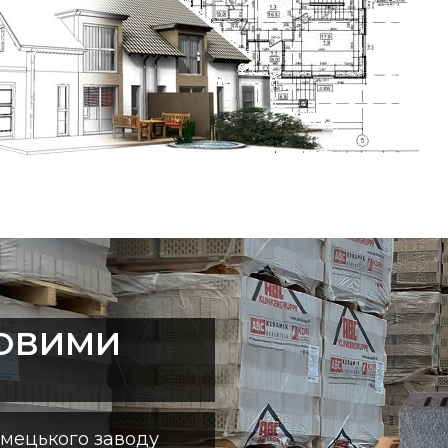
ТОВИМИ
імецького заводу