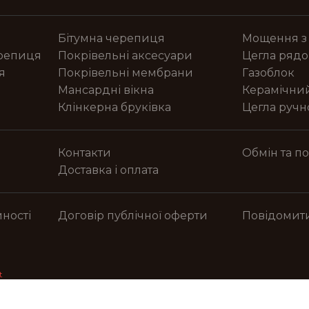
Бітумна черепиця
Мощення з
ерепиця
Покрівельні аксесуари
Цегла рядо
я
Покрівельні мембрани
Газоблок
Мансардні вікна
Керамічни
Клінкерна бруківка
Цегла руч
Контакти
Обмін та п
Доставка і оплата
ності
Договір публічної оферти
Повідомит
t