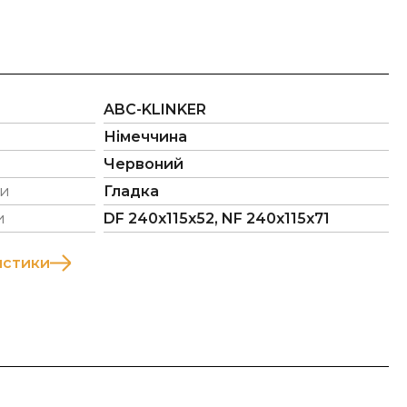
ABC-KLINKER
Німеччина
Червоний
ли
Гладка
и
DF 240х115х52, NF 240х115х71
истики