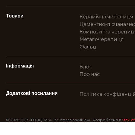
Товари
Керамічна черепиця
Цементно-пісчана ч
Композитна черепиц
Металочерепиця
Фальц
Інформація
Блог
Про нас
Додаткові посилання
Політика конфіденцій
© 2026 ТОВ «ГОЛДБРІК». Всі права захищені.. Розроблено в
StexSof