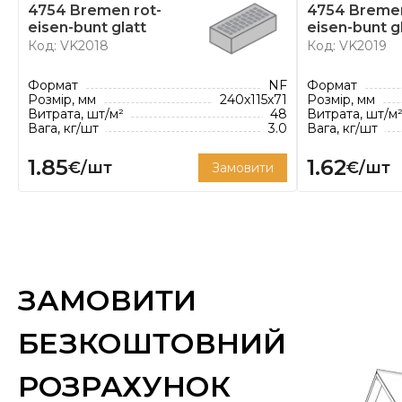
шістьма заводами, на яких виготовляють: клінкер
4754 Bremen rot-
4754 Bremen
плитку, облицювальну клінкерну цеглу, клінкер
eisen-bunt glatt
eisen-bunt g
Код: VK2018
Код: VK2019
черепицю.
* Витрата цегли вказана з розрахунку рекомендов
Формат
NF
Формат
Розмір, мм
240х115х71
Розмір, мм
Витрата, шт/м²
48
Витрата, шт/м
Вага, кг/шт
3.0
Вага, кг/шт
1.85
1.62
€/шт
€/шт
Замовити
ЗАМОВИТИ
БЕЗКОШТОВНИЙ
РОЗРАХУНОК