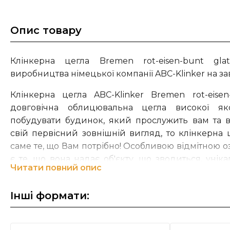
Опис товару
Клінкерна цегла Bremen rot-eisen-bunt gla
виробництва німецької компанії ABC-Klinker на зав
Клінкерна цегла ABC-Klinker Bremen rot-eisen
довговічна облицювальна цегла високої як
побудувати будинок, який прослужить вам та 
свій первісний зовнішній вигляд, то клінкерна ц
саме те, що Вам потрібно! Особливою відмітною о
є те, що вона надає об'єкту, що зводиться, унік
Читати повний опис
неповторну атмосферу, підкреслюючи інди
клінкерного фасаду.
Інші формати:
На сьогоднішній день група компаній ABC – Kli
управлінні п'ятого покоління сім'ї Berentelg. Ком