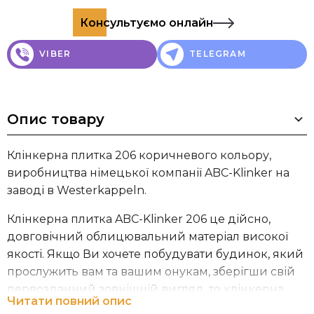
Консультуємо онлайн
VIBER
TELEGRAM
Опис товару
Клінкерна плитка 206 коричневого кольору,
виробництва німецької компанії ABC-Klinker на
заводі в Westerkappeln.
Клінкерна плитка ABC-Klinker 206 це дійсно,
довговічний облицювальний матеріал високої
якості. Якщо Ви хочете побудувати будинок, який
прослужить вам та вашим онукам, зберігши свій
первозданний зовнішній вигляд, то клінкерна
Читати повний опис
плитка від ABC-Klinker це саме те, що Вам