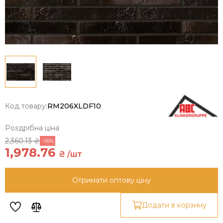
Код товару:
RM206XLDF10
Роздрібна ціна
2,360.13 ₴
-16%
1,978.76
₴ /шт
Отримати оптову ціну
Додати в корзину