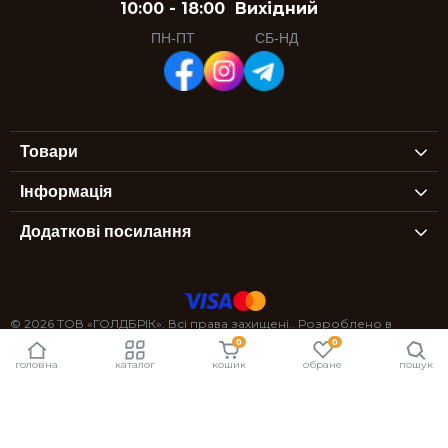
10:00 - 18:00
Вихідний
ПН-ПТ
СБ-НД
Товари
Інформація
Додаткові посилання
© 2026 ТОВ «ГОЛДБРІК». Всі права захищені.. Розроблено в
0
0
StexSoft
головна
каталог
кошик
обране
пошук