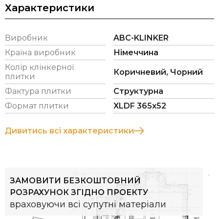
Характеристики
потрібно! Особливою відмітною ознакою
клінкерної плитки є те, що вона надає об'єкту
унікальний вигляд і створює неповторну
Виробник
ABC-KLINKER
атмосферу, підкреслюючи індивідуальність
Країна виробник
Німеччина
кожного клінкерного фасаду.
Колір клінкерної
Коричневий, Чорний
На сьогоднішній день група компаній ABC –
плитки
Klinkergruppe перебуває в управлінні п'ятого
Фактура плитки
Структурна
покоління сім'ї Berentelg. Компанія ABC-Klinker
Формат плитки
XLDF 365х52
володіє шістьма заводами, на яких виготовляють:
клінкерну фасадну та підлогову плитку,
Дивитись всі характеристики
облицювальну клінкерну цеглу, клінкерну
бруківку, керамічну черепицю.
* Витрата плитки вказано з розрахунку
ЗАМОВИТИ БЕЗКОШТОВНИЙ
рекомендованої товщини шва 12 мм.
РОЗРАХУНОК ЗГІДНО ПРОЕКТУ
враховуючи всі супутні матеріали