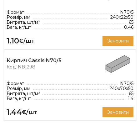
Cassis N70/5 набагато більше ніж просто чорний
колір.
Формат
N70/5
Розмір, мм
240x22x50
Витрата, шт/м²
65
Рівномірне змішування чітко визначених
Вага, кг/шт
0.46
пропорцій оксиду марганцю з сіро-червоною
1.10
глиною дозволяє отримати чорний тон плитки.
€/шт
Замовити
Кольори варіюються від переважно вугільного
сірого до чорного кольору смоли, з коричневими
Кирпич Cassis N70/5
Код: NB1298
та синіми півтонами.
Представлені кольори майже повністю
відбивають колір реального продукту.
Формат
N70/5
Розмір, мм
240x70x50
Витрата, шт/м²
65
*Витрата плитки вказана з розрахунку
Вага, кг/шт
1.4
рекомендованої товщини шва 12 мм
1.44
€/шт
Замовити