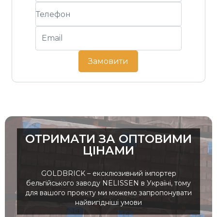
Замовити
ОТРИМАТИ ЗА ОПТОВИМИ
ЦІНАМИ
GOLDBRICK – ексклюзивний імпортер
бельгійського заводу NELISSEN в Україні, тому
для вашого проекту ми можемо запропонувати
найвигідніші умови