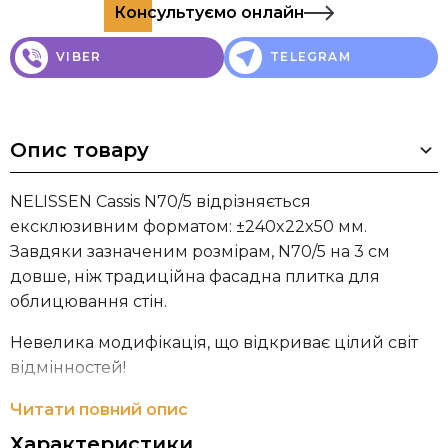
Консультуємо онлайн
VIBER
TELEGRAM
Опис товару
NELISSEN Cassis N70/5 відрізняється
ексклюзивним форматом: ±240x22x50 мм.
Завдяки зазначеним розмірам, N70/5 на 3 см
довше, ніж традиційна фасадна плитка для
облицювання стін.
Невелика модифікація, що відкриває цілий світ
відмінностей!
N70/5 також легко піддається обробці.
Читати повний опис
Витончення плитки знижує його витрати на м².
Характеристики