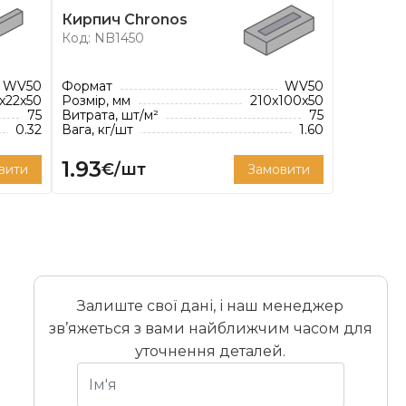
Кирпич Chronos
Код: NB1450
WV50
Формат
WV50
x22x50
Розмір, мм
210x100x50
75
Витрата, шт/м²
75
0.32
Вага, кг/шт
1.60
1.93
€/шт
вити
Замовити
Залиште свої дані, і наш менеджер
зв’яжеться з вами найближчим часом для
уточнення деталей.