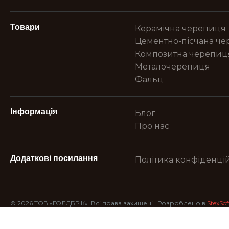
Товари
Керамічна черепиця
Цементно-пісчана ч
Композитна черепиц
Металочерепиця
Фальц
Інформація
Блог
Про нас
Додаткові посилання
Політика конфіденцій
© 2026 ТОВ «ГОЛДБРІК». Всі права захищені.. Розроблено в
StexSof