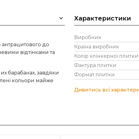
Характеристики
Виробник
о антрацитового до
Країна виробник
невими відтінками та
Колір клінкерної плитки
Фактура плитки
их барабанах, завдяки
Формат плитки
влені кольори майже
Дивитись всі характер
ованої товщини шва 12
бництвом облицювальної
ьох поколінь, почавши
о, що працює на