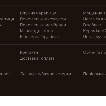
Бітумна черепиця
Мощення з
ерепиця
Покрівельні аксесуари
Цегла рядо
я
Покрівельні мембрани
Газоблок
Мансардні вікна
Керамічни
Клінкерна бруківка
Цегла руч
Контакти
Обмін та п
Доставка і оплата
ності
Договір публічної оферти
Повідомит
t