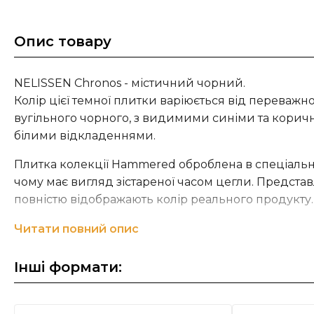
Опис товару
NELISSEN Chronos - містичний чорний.
Колір цієї темної плитки варіюється від переважн
вугільного чорного, з видимими синіми та корич
білими відкладеннями.
Плитка колекції Hammered оброблена в спеціальн
чому має вигляд зістареної часом цегли. Предста
повністю відображають колір реального продукту.
* Витрата плитки вказано з розрахунку рекоменд
Читати повний опис
мм.
Інші формати:
Компанія NELISSEN Brickworks
займається виро
цегли та плитки вищої якості протягом вже чотир
працювати 90 років тому як сімейне підприємств