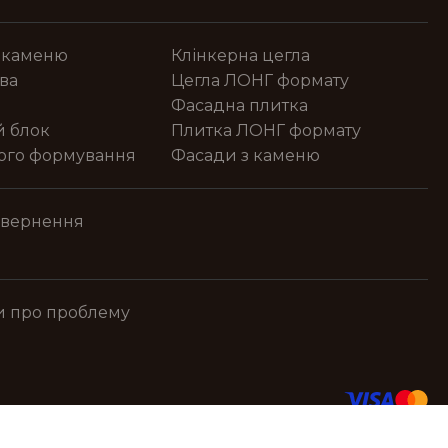
 каменю
Клінкерна цегла
ва
Цегла ЛОНГ формату
Фасадна плитка
й блок
Плитка ЛОНГ формату
ного формування
Фасади з каменю
овернення
и про проблему