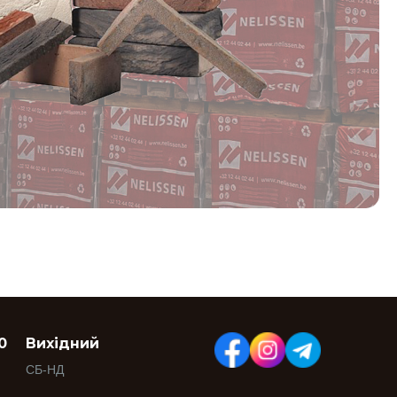
0
Вихідний
СБ-НД