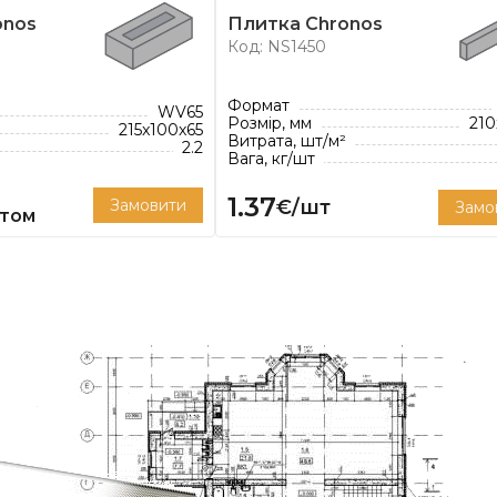
тала однією з
onos
Плитка Chronos
Код: NS1450
гли.
 Nelissen пропонує
Формат
WV65
ніших стилів:
Розмір, мм
210
215x100x65
Витрата, шт/м²
2.2
 цегли налічує 100
Вага, кг/шт
ідеально підходить як для
1.37
Замовити
€/шт
Замо
итом