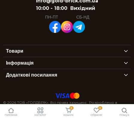
info@gold-brick.com.ua
10:00 - 18:00
Вихідний
ПН-ПТ
СБ-НД
Товари
Інформація
Додаткові посилання
© 2026 ТОВ «ГОЛДБРІК». Всі права захищені.. Розроблено в
0
0
StexSoft
головна
каталог
кошик
обране
пошук