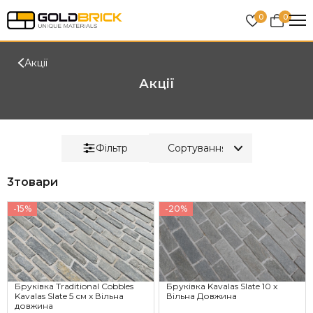
0
0
Акції
Акції
Фільтр
3
товари
-15%
-20%
Бруківка Traditional Cobbles
Бруківка Kavalas Slate 10 x
Kavalas Slate 5 см x Вільна
Вільна Довжина
довжина