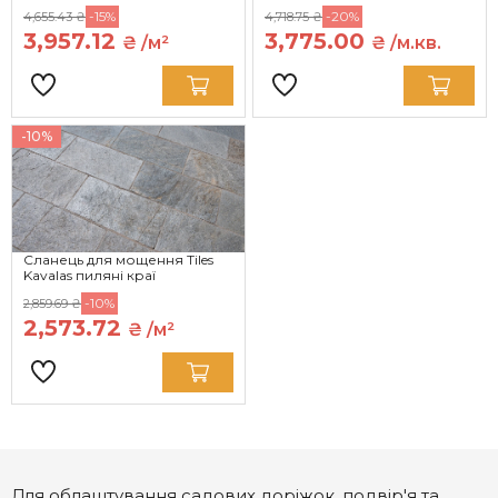
-15%
-20%
4,655.43 ₴
4,718.75 ₴
3,957.12
3,775.00
₴ /м²
₴ /м.кв.
-10%
Сланець для мощення Tiles
Kavalas пиляні краї
-10%
2,859.69 ₴
2,573.72
₴ /м²
Для облаштування садових доріжок, подвір'я та