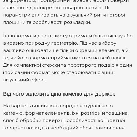
за форматом, пропорціями та характером поверхні
залежно від конкретної товарної позиції. Ці
параметри впливають на візуальний ритм готової
площини та особливості розкладки.
Інші формати дають змогу отримати більш вільну або
виразно природну геометрію. Під час вибору
важливо оцінювати не тільки окремий елемент, а й
те, як його форма сприйматиметься на всій площі.
Для компактної стежки та просторого подвір'я один
і той самий формат може створювати різний
візуальний ефект.
Від чого залежить ціна каменю для доріжок
На вартість впливають порода натурального
каменю, формат елементів, їхні розміри й товщина,
спосіб обробки поверхні, особливості конкретної
товарної позиції та необхідний обсяг замовлення.