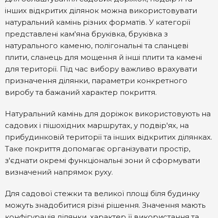
інших відкритих ділянок можна використовувати
натуральний камінь різних форматів. У категорії
представлені кам'яна бруківка, бруківка з
натурального каменю, полігональні та сланцеві
плити, сланець для мощення й інші плити та камені
для території. Під час вибору важливо врахувати
призначення ділянки, параметри конкретного
виробу та бажаний характер покриття.
Натуральний камінь для доріжок використовують на
садових і пішохідних маршрутах, у подвір'ях, на
прибудинковій території та інших відкритих ділянках.
Таке покриття допомагає організувати простір,
з'єднати окремі функціональні зони й сформувати
визначений напрямок руху.
Для садової стежки та великої площі біля будинку
можуть знадобитися різні рішення. Значення мають
конфігурація ділянки, характер її використання та