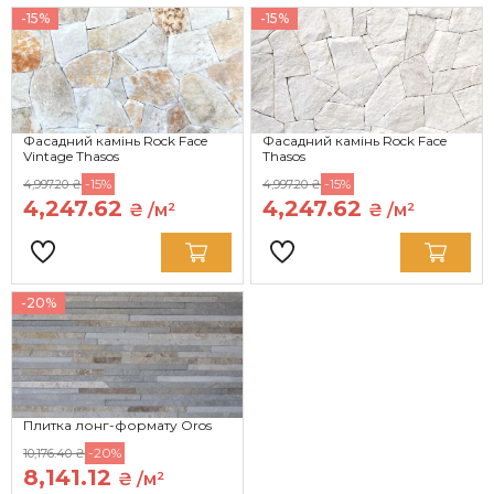
-15%
-15%
Фасадний камінь Rock Face
Фасадний камінь Rock Face
Vintage Thasos
Thasos
-15%
-15%
4,997.20 ₴
4,997.20 ₴
4,247.62
4,247.62
₴ /м²
₴ /м²
-20%
Плитка лонг-формату Oros
-20%
10,176.40 ₴
8,141.12
₴ /м²