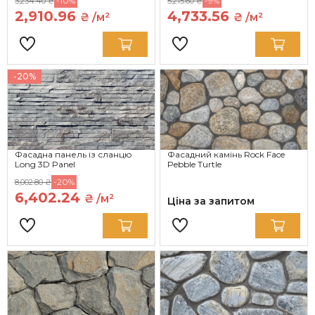
-10%
-9%
3,234.40 ₴
5,215.60 ₴
2,910.96
4,733.56
₴ /м²
₴ /м²
-20%
Фасадна панель із сланцю
Фасадний камінь Rock Face
Long 3D Panel
Pebble Turtle
-20%
8,002.80 ₴
6,402.24
₴ /м²
Ціна за запитом