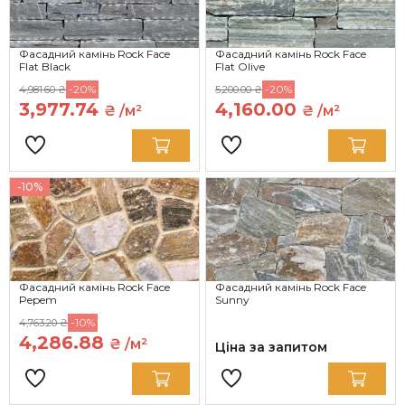
Фасадний камінь Rock Face
Фасадний камінь Rock Face
Flat Black
Flat Olive
-20%
-20%
4,981.60 ₴
5,200.00 ₴
3,977.74
4,160.00
₴ /м²
₴ /м²
-10%
Фасадний камінь Rock Face
Фасадний камінь Rock Face
Pepem
Sunny
-10%
4,763.20 ₴
4,286.88
₴ /м²
Ціна за запитом