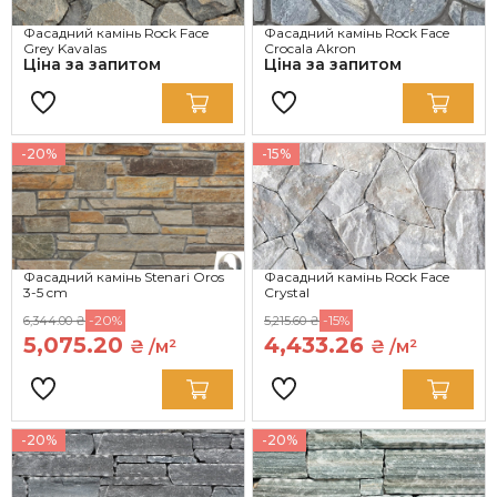
Фасадний камінь Rock Face
Фасадний камінь Rock Face
Grey Kavalas
Crocala Akron
Ціна за запитом
Ціна за запитом
-20%
-15%
Фасадний камінь Stenari Oros
Фасадний камінь Rock Face
3-5 cm
Crystal
-20%
-15%
6,344.00 ₴
5,215.60 ₴
5,075.20
4,433.26
₴ /м²
₴ /м²
-20%
-20%