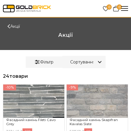
0
0
Акції
Акції
Фільтр
24
товари
-10%
-9%
Фасадний камінь Fileti Cavo
Фасадний камінь Skapifran
Grey
Kavalas Slate